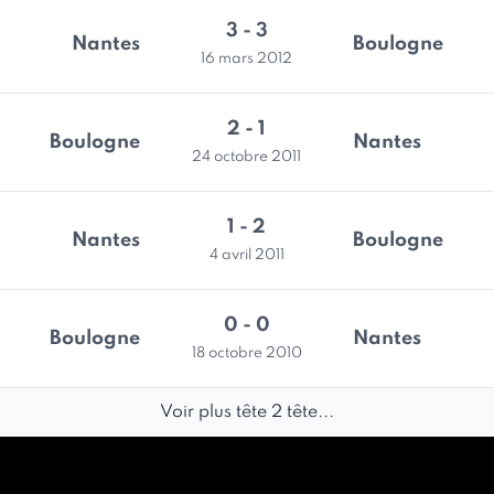
3 - 3
Nantes
Boulogne
16 mars 2012
2 - 1
Boulogne
Nantes
24 octobre 2011
1 - 2
Nantes
Boulogne
4 avril 2011
0 - 0
Boulogne
Nantes
18 octobre 2010
Voir plus tête 2 tête...