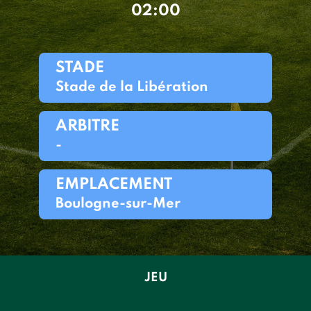
02:00
STADE
Stade de la Libération
ARBITRE
-
EMPLACEMENT
Boulogne-sur-Mer
JEU