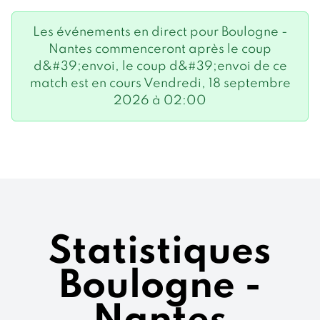
Les événements en direct pour Boulogne -
Nantes commenceront après le coup
d&#39;envoi, le coup d&#39;envoi de ce
match est en cours Vendredi, 18 septembre
2026 à 02:00
Statistiques
Boulogne -